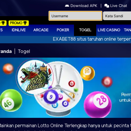
Download APK
Live Chat
O
PROMO
TS
IDNLIVE
ARCADE
POKER
TOGEL
LIVE CASINO
TA
T88 situs taruhan online terpercaya | Kini Telah Hadir miniga
randa
Togel
ainkan permainan Lotto Online Terlengkap hanya untuk pecinta