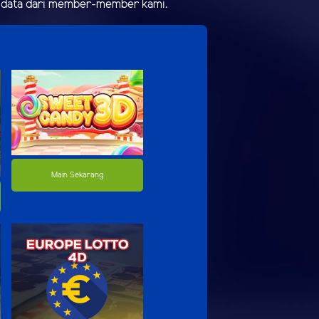
an data dari member-member kami.
Main Sekarang