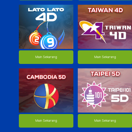
Main Sekarang
Main Sekarang
Main Sekarang
Main Sekarang