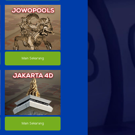
Main Sekarang
Main Sekarang