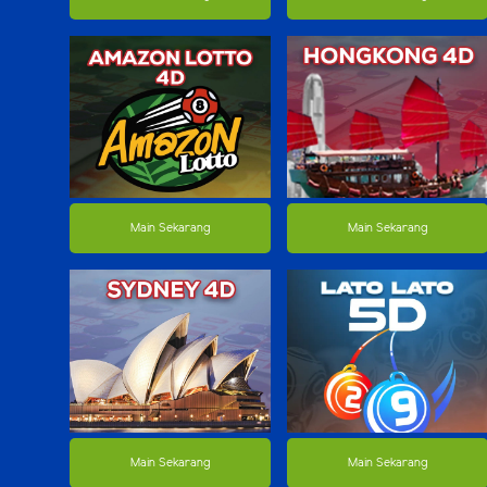
Main Sekarang
Main Sekarang
Main Sekarang
Main Sekarang