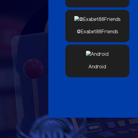
@Exabet88Friends
Android