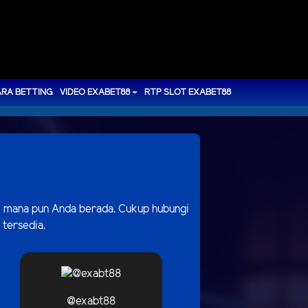
RA BETTING
VIDEO EXABET88
RTP SLOT EXABET88
di mana pun Anda berada. Cukup hubungi
 tersedia.
@exabt88