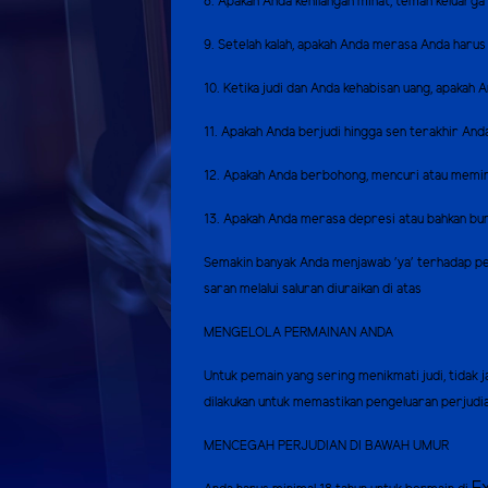
8. Apakah Anda kehilangan minat, teman keluarga 
9. Setelah kalah, apakah Anda merasa Anda har
10. Ketika judi dan Anda kehabisan uang, apakah 
11. Apakah Anda berjudi hingga sen terakhir Anda
12. Apakah Anda berbohong, mencuri atau memin
13. Apakah Anda merasa depresi atau bahkan bun
Semakin banyak Anda menjawab 'ya' terhadap per
saran melalui saluran diuraikan di atas
MENGELOLA PERMAINAN ANDA
Untuk pemain yang sering menikmati judi, tida
dilakukan untuk memastikan pengeluaran perjudia
MENCEGAH PERJUDIAN DI BAWAH UMUR