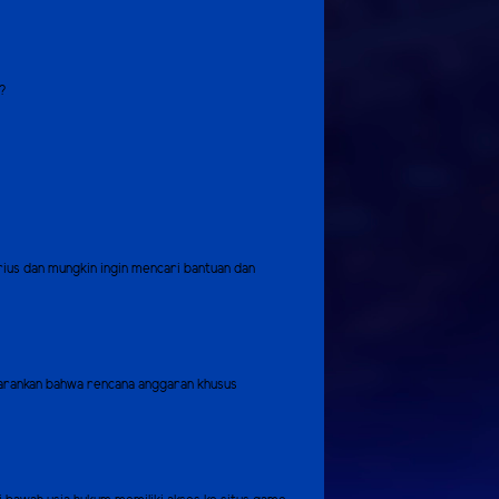
?
ius dan mungkin ingin mencari bantuan dan
yarankan bahwa rencana anggaran khusus