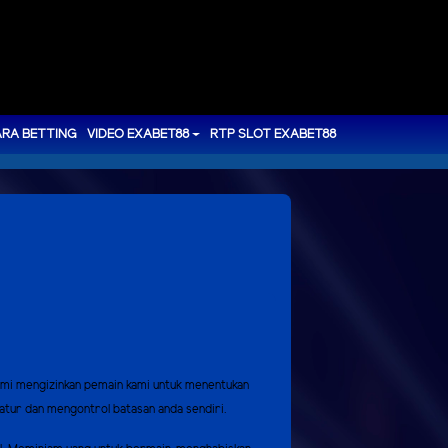
RA BETTING
VIDEO EXABET88
RTP SLOT EXABET88
mi mengizinkan pemain kami untuk menentukan
ur dan mengontrol batasan anda sendiri.